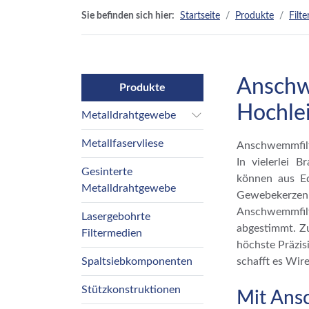
Sie befinden sich hier:
Startseite
Produkte
Filte
Anschw
Produkte
Hochlei
Metalldrahtgewebe
Metallfaservliese
Anschwemmfilte
In vielerlei 
Gesinterte
können aus Ed
Metalldrahtgewebe
Gewebekerzen 
Anschwemmfilte
Lasergebohrte
abgestimmt. Zu
Filtermedien
höchste Präzisi
Spaltsiebkomponenten
schafft es Wir
Stützkonstruktionen
Mit Ansc