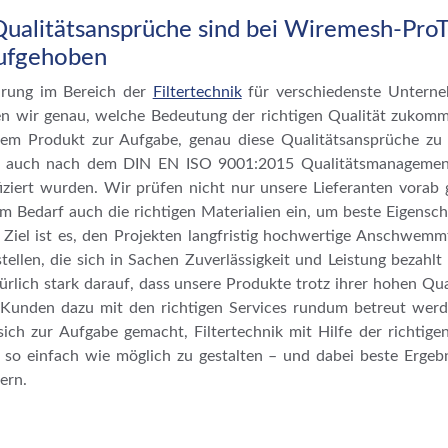
ualitätsansprüche sind bei Wiremesh-Pro
aufgehoben
hrung im Bereich der
Filtertechnik
für verschiedenste Untern
en wir genau, welche Bedeutung der richtigen Qualität zukom
dem Produkt zur Aufgabe, genau diese Qualitätsansprüche zu 
er auch nach dem DIN EN ISO 9001:2015 Qualitätsmanagemen
fiziert wurden. Wir prüfen nicht nur unsere Lieferanten vorab
em Bedarf auch die richtigen Materialien ein, um beste Eigensch
Ziel ist es, den Projekten langfristig hochwertige Anschwemmf
tellen, die sich in Sachen Zuverlässigkeit und Leistung bezahl
ürlich stark darauf, dass unsere Produkte trotz ihrer hohen Qua
 Kunden dazu mit den richtigen Services rundum betreut wer
sich zur Aufgabe gemacht, Filtertechnik mit Hilfe der richtig
 so einfach wie möglich zu gestalten – und dabei beste Ergeb
ern.