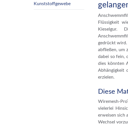
gelange
Kunststoffgewebe
Anschwemmfilte
Flüssigkeit wi
Kieselgur. 
Anschwemmfilt
gedrückt wird. 
abfließen, um 
dabei so fein,
dies könnten A
Abhängigkeit d
erzielen.
Diese Mat
Wiremesh-ProTe
vielerlei Hins
erweisen sich 
Wechsel vorzun