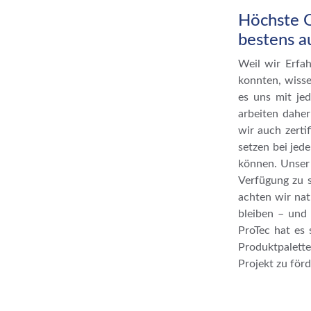
Höchste Q
bestens 
Weil wir Erfa
konnten, wiss
es uns mit je
arbeiten dah
wir auch zerti
setzen bei jed
können. Unser 
Verfügung zu s
achten wir nat
bleiben – und
ProTec hat es 
Produktpalette
Projekt zu förd