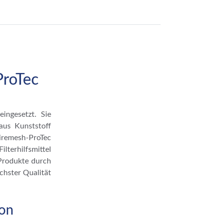
ProTec
ingesetzt. Sie
aus Kunststoff
iremesh-ProTec
lterhilfsmittel
 Produkte durch
öchster Qualität
ion