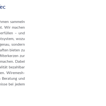
Tec
ehmen sammeln
mt. Wir machen
erfüllen – und
tsystem, wozu
 genau, sondern
aften bieten zu
ilterkerzen zur
t machen. Dabei
lität bezahlbar
den. Wiremesh-
en Beratung und
nisse bei jedem