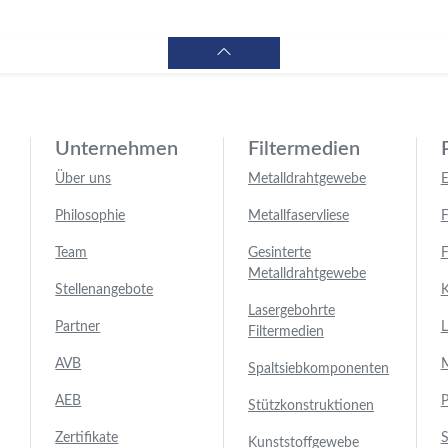
Unternehmen
Filtermedien
Über uns
Metalldrahtgewebe
E
Philosophie
Metallfaservliese
F
Team
Gesinterte
F
Metalldrahtgewebe
Stellenangebote
K
Lasergebohrte
Partner
L
Filtermedien
AVB
M
Spaltsiebkomponenten
AEB
P
Stützkonstruktionen
Zertifikate
S
Kunststoffgewebe