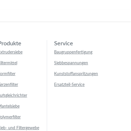
Produkte
Service
xtrudersiebe
Baugruppenfertigung
iltermittel
Siebbespannungen
ormfilter
Kunststoffanspritzungen
erzenfilter
Ersatzteil-Service
uftgleichrichter
antelsiebe
olymerfilter
ieb- und Filtergewebe