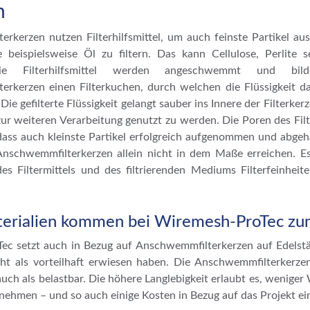
n
rkerzen nutzen Filterhilfsmittel, um auch feinste Partikel aus
e beispielsweise Öl zu filtern. Das kann Cellulose, Perlite 
Die Filterhilfsmittel werden angeschwemmt und b
erkerzen einen Filterkuchen, durch welchen die Flüssigkeit d
Die gefilterte Flüssigkeit gelangt sauber ins Innere der Filterke
zur weiteren Verarbeitung genutzt zu werden. Die Poren des Fil
 dass auch kleinste Partikel erfolgreich aufgenommen und abge
nschwemmfilterkerzen allein nicht in dem Maße erreichen. Es
es Filtermittels und des filtrierenden Mediums Filterfeinhei
erialien kommen bei Wiremesh-ProTec zu
c setzt auch in Bezug auf Anschwemmfilterkerzen auf Edelstäh
icht als vorteilhaft erwiesen haben. Die Anschwemmfilterkerze
auch als belastbar. Die höhere Langlebigkeit erlaubt es, wenige
ehmen – und so auch einige Kosten in Bezug auf das Projekt ei