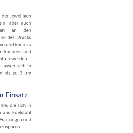
 der jeweiligen
sein, aber auch
ilden an den
ank des Drucks
rzen und kann so
terkuchens sind
halten werden –
 lassen sich in
ten bis zu 3 µm
m Einsatz
le, die sich in
n aus Edelstahl
r Wartungen und
nzusparen.