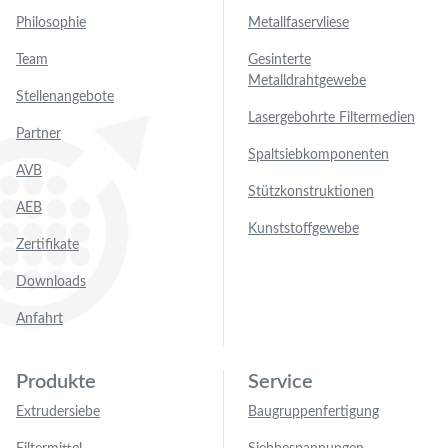
Philosophie
Metallfaservliese
Team
Gesinterte
Metalldrahtgewebe
Stellenangebote
Lasergebohrte Filtermedien
Partner
Spaltsiebkomponenten
AVB
Stützkonstruktionen
AEB
Kunststoffgewebe
Zertifikate
Downloads
Anfahrt
Produkte
Service
Extrudersiebe
Baugruppenfertigung